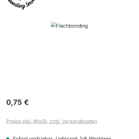
Bildergalerie überspringen
Regulärer Preis:
0,75 €
Preise inkl. MwSt. zzgl. Versandkosten
Sofort verfügbar, Lieferzeit: 1-8 Werktage