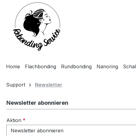
m Hauptinhalt springen
Zur Suche springen
Zur Hauptnavigation springen
Home
Flachbonding
Rundbonding
Nanoring
Scha
Support
Newsletter
Newsletter abonnieren
Aktion
*